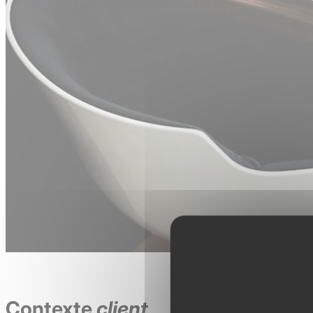
Contexte
client