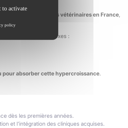
 to activate
roupe n°1 des cliniques vétérinaires en France
,
cy policy
tables deviennent complexes :
eau pour absorber cette hypercroissance
.
ance dès les premières années.
on et l’intégration des cliniques acquises.