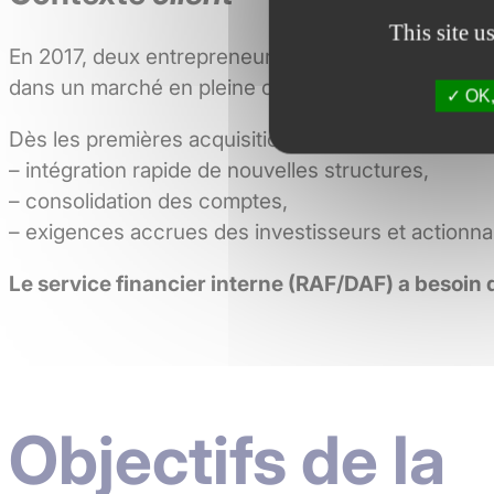
This site u
En 2017, deux entrepreneurs ambitieux créent à Par
dans un marché en pleine consolidation à l’image
OK, 
Dès les premières acquisitions, la croissance est 
– intégration rapide de nouvelles structures,
– consolidation des comptes,
– exigences accrues des investisseurs et actionna
Le service financier interne (RAF/DAF) a besoin 
Objectifs de la