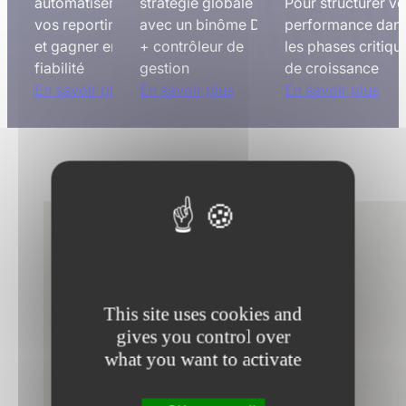
automatiser
stratégie globale
Pour structurer vo
vos reportings
avec un binôme DAF
performance dan
et gagner en
+ contrôleur de
les phases critiqu
fiabilité
gestion
de croissance
En savoir plus
En savoir plus
En savoir plus
This site uses cookies and
gives you control over
what you want to activate